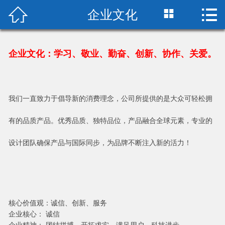



企业文化
首页

关于我们
企业文化：学习、敬业、勤奋、创新、协作、关爱。
产品中心
新闻中心
我们一直致力于倡导新的消费理念，公司所提供的是大众可轻松拥
厂房设备
有的品质产品。优秀品质、独特品位，产品融合全球元素，专业的
设计团队确保产品与国际同步，为品牌不断注入新的活力！
在线留言
荣誉资质
联系我们
核心价值观：诚信、创新、服务
企业核心： 诚信
企业精神： 团结拼搏、开拓求实、满足用户、科技进步。