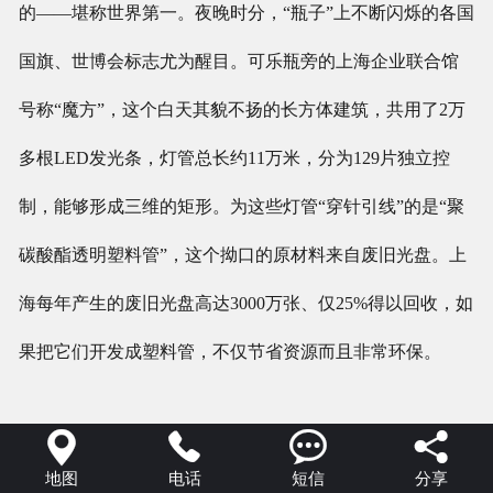
的——堪称世界第一。夜晚时分，“瓶子”上不断闪烁的各国
国旗、世博会标志尤为醒目。可乐瓶旁的上海企业联合馆
号称“魔方”，这个白天其貌不扬的长方体建筑，共用了2万
多根LED发光条，灯管总长约11万米，分为129片独立控
制，能够形成三维的矩形。为这些灯管“穿针引线”的是“聚
碳酸酯透明塑料管”，这个拗口的原材料来自废旧光盘。上
海每年产生的废旧光盘高达3000万张、仅25%得以回收，如
果把它们开发成塑料管，不仅节省资源而且非常环保。




地图
电话
短信
分享