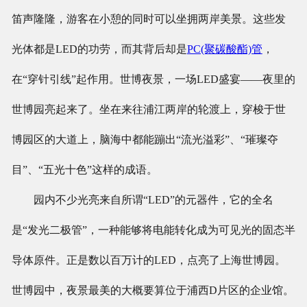
笛声隆隆，游客在小憩的同时可以坐拥两岸美景。这些发
光体都是LED的功劳，而其背后却是
PC(聚碳酸酯)管
，
在“穿针引线”起作用。世博夜景，一场LED盛宴——夜里的
世博园亮起来了。坐在来往浦江两岸的轮渡上，穿梭于世
博园区的大道上，脑海中都能蹦出“流光溢彩”、“璀璨夺
目”、“五光十色”这样的成语。
园内不少光亮来自所谓“LED”的元器件，它的全名
是“发光二极管”，一种能够将电能转化成为可见光的固态半
导体原件。正是数以百万计的LED，点亮了上海世博园。
世博园中，夜景最美的大概要算位于浦西D片区的企业馆。