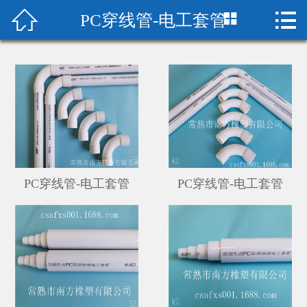



PC穿线管-电工套管
首页

关于我们
产品中心
新闻中心
厂房设备
PC穿线管-电工套管
PC穿线管-电工套管
在线留言
荣誉资质
联系我们