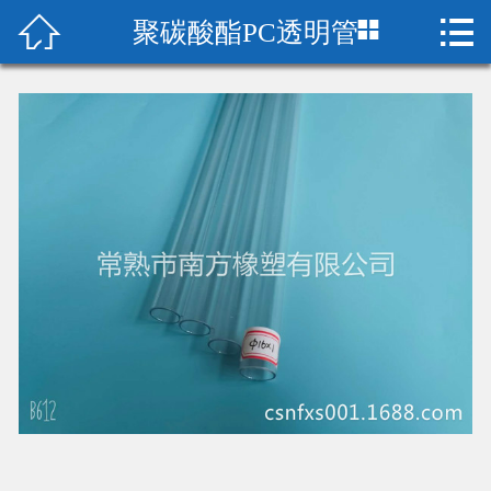



聚碳酸酯PC透明管
首页

关于我们
产品中心
新闻中心
厂房设备
在线留言
荣誉资质
联系我们